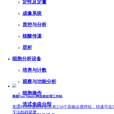
定性及定量
成像系统
质控与分析
核酸传递
层析
细胞分析设备
培养与计数
观察与功能分析
细胞操作
美国Two Square样品前处理工作站
流式免疫分型
美国Pion快速粉碎机具有2/10个高输出搅拌站，转速可在500-
干法粉碎研磨