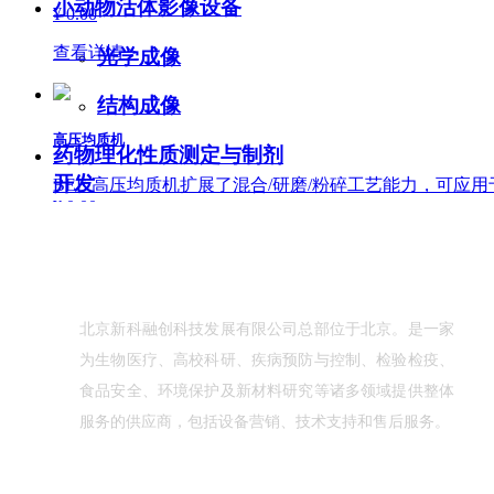
小动物活体影像设备
¥ 0.00
查看详情 >
光学成像
结构成像
高压均质机
药物理化性质测定与制剂
开发
BEE 高压均质机扩展了混合/研磨/粉碎工艺能力，可应
¥ 0.00
关于我们
查看详情 >
北京新科融创科技发展有限公
司总部位于北京。是一家
实验室注射泵
为生物医疗、高校科研、疾病预防与控制、检验检疫、
多种型号可选，详情可致电咨询。
食品安全、环境保护及新材料研究等诸多领域提供整体
¥ 0.00
服务的供应商，包括设备营销、技术支持和售后服务。
查看详情 >