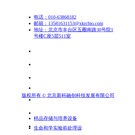
BT101F分配型智能蠕动泵
联系我们
电话：
010-63868182
BT101F分配型智能蠕动泵采用彩色液晶和触摸屏技术
邮箱：
13581631153@xkrcbio.com
配、定量给料。液量分配模式更加方便；对产量要求高时
地址：
北京市丰台区五圈南路30号院1
体时请使用复制分配模式。设置为流量模式时，等同于一
号楼C座5层511室
技术。RS485通讯，兼容Modbus协议，更易于与其他
¥ 0.00
查看详情 >
版权所有 ©
北京新科融创科技发展有限公司
产品展示
样品存储与培养设备
生命和学实验前处理设