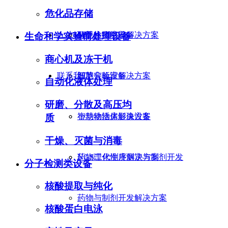
危化品存储
人才招聘
分子检测类设备
智慧生物培养解决方案
生命和学实验前处理设备
商心机及冻干机
联系我们
细胞分析设备
智慧实验室解决方案
自动化液体处理
研磨、分散及高压均
小动物活体影像设备
智慧动物房解决方案
质
干燥、灭菌与消毒
药物理化性质测定与制剂开发
NGS二代测序解决方案
分子检测类设备
核酸提取与纯化
药物与制剂开发解决方案
核酸蛋白电泳