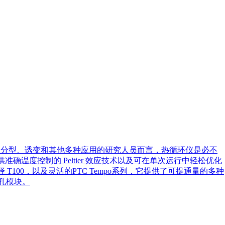
抑制剂的影响，提供对靶标 DNA 或 RNA 分子的准确定量，无需使
Green 核酸染料和探针的 ddPCR 应用。可广泛应用于癌症生物
基因表达分析、环境监测、食品检测。
、基因分型、诱变和其他多种应用的研究人员而言，热循环仪是必不
供准确温度控制的 Peltier 效应技术以及可在单次运行中轻松优化
 T100，以及灵活的PTC Tempo系列，它提供了可提通量的多种
 孔模块。