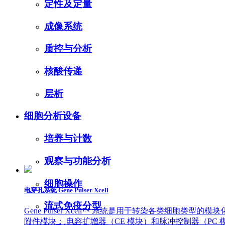
定性及定量
成像系统
质控与分析
核酸传递
层析
细胞分析设备
培养与计数
观察与功能分析
细胞操作
电穿孔系统 Gene Pulser Xcell
流式免疫分型
Gene Pulser Xcell™ 系统是用于转染各类细胞类型
附件模块： 电容扩增器（CE 模块）和脉冲控制器（PC 