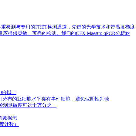
色多重检测与专用的FRET检测通道，先进的光学技术和带温度梯度
提供灵敏、可靠的检测。我们的CFX Maestro qPCR分析软
60倍以上
）：全覆盖随机分布的亚细胞水平稀有事件细胞，避免假阴性判读
，检测灵敏度可达十万分之一
秒的数据流
浓度计数）