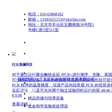
联系我们
微滴式数字PCR仪（分体式）
电话：
010-63868182
邮箱：
13581631153@xkrcbio.com
BioRad微滴式数字 PCR 系统可减少扩增效率和 PCR 
地址：
北京市丰台区五圈南路30号院1
用标准曲线，直接对 NGS 库执行定量分析。兼容基于 Eva
号楼C座5层511室
标志研究和拷贝数变异分析、病原体检测、新一代测序、
¥ 0.00
查看详情 >
PCR 热循环仪
对于通过运行聚合酶链反应 (PCR) 进行测序、克隆
版权所有 ©
北京新科融创科技发展有限公司
可少的实验设备。Bio-Rad 热循环仪的共同特性包括可提
PCR 程序的温度梯度。仪器产品包括常规 PCR 的优异选择
反应模块，以及可允许两个独立试验同时运行的双 48/48
产品展示
¥ 0.00
样品存储与培养设备
查看详情 >
生命和学实验前处理设