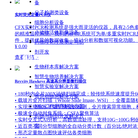
备
分子检测类设备
实时荧光定量PCR仪
细胞分析设备
CFX实时PCR检测系统是强大而灵活的仪器，具有2-5
小动物活体影像设备
的精准温控系统。我们的qPCR系统可为单/多重实时PCR反应
件，提供优异的数据收集、统计分析和数据可视化功能。
药物理化性质测定与制
¥ 0.00
剂开发
查看详情 >
解决方案
生物样本库解决方案
智慧生物培养解决方案
Revvity Hawkeye 高速高分辨显微扫描仪
智慧实验室解决方案
• 180秒内全片100X油镜扫描完成：较传统系统速度提升
智慧动物房解决方案
• 载玻片全片扫描（Whole Slide Image, WSI
NGS二代测序解决方案
• 实现亚细胞水平细节病变的检测，全片搜索异常细胞
• 极速全自动对焦系统：CSFA聚焦算法
药物与制剂开发解决方
• 实时交互式AI分析，高数据流处理，支持10G~100G/
案
• 近百类不同分型细胞的全自动分类计数（百分比/绝对
• 形态定量散点图快速评估各类细胞