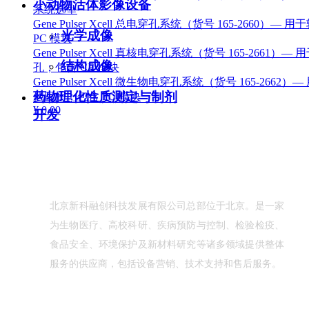
小动物活体影像设备
系统选型
Gene Pulser Xcell 总电穿孔系统（货号 165-2
光学成像
PC 模块
Gene Pulser Xcell 真核电穿孔系统（货号 165
结构成像
孔；包含 CE 模块
Gene Pulser Xcell 微生物电穿孔系统（货号 16
药物理化性质测定与制剂
他应用；包含 PC 模块
¥ 0.00
开发
查看详情 >
关于我们
数字PCR仪（一体机）
北京新科融创科技发展有限公
司总部位于北京。是一家
BioRad微滴式数字 PCR 系统可减少扩增效率和 PCR 
为生物医疗、高校科研、疾病预防与控制、检验检疫、
用标准曲线，直接对 NGS 库执行定量分析。兼容基于 Eva
食品安全、环境保护及新材料研究等诸多领域提供整体
标志研究和拷贝数变异分析、病原体检测、新一代测序、
¥ 0.00
服务的供应商，包括设备营销、技术支持和售后服务。
查看详情 >