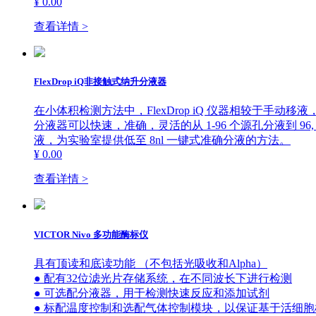
¥ 0.00
查看详情 >
FlexDrop iQ非接触式纳升分液器
在小体积检测方法中，FlexDrop iQ 仪器相较于手动移液
分液器可以快速，准确，灵活的从 1-96 个源孔分液到 96,
液，为实验室提供低至 8nl 一键式准确分液的方法。
¥ 0.00
查看详情 >
VICTOR Nivo 多功能酶标仪
具有顶读和底读功能 （不包括光吸收和Alpha）
● 配有32位滤光片存储系统，在不同波长下进行检测
● 可选配分液器，用于检测快速反应和添加试剂
● 标配温度控制和选配气体控制模块，以保证基于活细