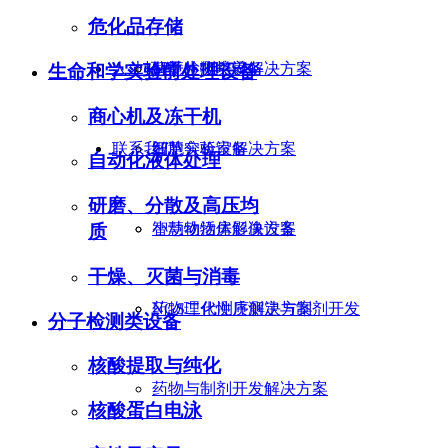
危化品存储
人才招聘
分子检测类设备
智慧生物培养解决方案
生命和学实验前处理设备
商心机及冻干机
联系我们
细胞分析设备
智慧实验室解决方案
自动化液体处理
研磨、分散及高压均
小动物活体影像设备
智慧动物房解决方案
质
干燥、灭菌与消毒
药物理化性质测定与制剂开发
NGS二代测序解决方案
分子检测类设备
核酸提取与纯化
药物与制剂开发解决方案
核酸蛋白电泳