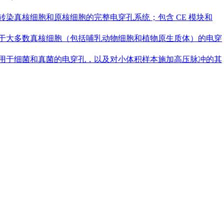
660）— 用于转染真核细胞和原核细胞的完整电穿孔系统；包含 CE 模块和
-2661）— 用于大多数真核细胞（包括哺乳动物细胞和植物原生质体）的电穿
5-2662）— 用于细菌和真菌的电穿孔，以及对小体积样本施加高压脉冲的其
抑制剂的影响，提供对靶标 DNA 或 RNA 分子的准确定量，无需使
Green 核酸染料和探针的 ddPCR 应用。可广泛应用于癌症生物
基因表达分析、环境监测、食品检测。