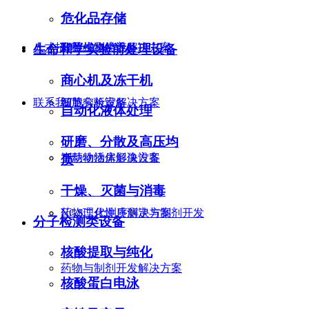
危化品存储
人才招聘
分子检测类设备
智慧生物培养解决方案
生命和学实验前处理设备
商心机及冻干机
联系我们
细胞分析设备
智慧实验室解决方案
自动化液体处理
研磨、分散及高压均
小动物活体影像设备
智慧动物房解决方案
质
干燥、灭菌与消毒
药物理化性质测定与制剂开发
NGS二代测序解决方案
分子检测类设备
核酸提取与纯化
药物与制剂开发解决方案
核酸蛋白电泳