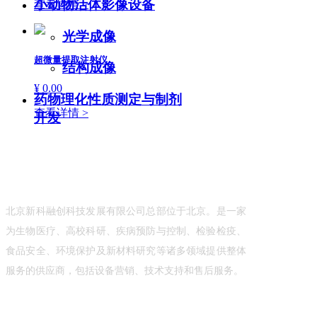
小动物活体影像设备
查看详情 >
光学成像
超微量提取注射仪
结构成像
¥ 0.00
药物理化性质测定与制剂
查看详情 >
开发
关于我们
北京新科融创科技发展有限公
司总部位于北京。是一家
为生物医疗、高校科研、疾病预防与控制、检验检疫、
食品安全、环境保护及新材料研究等诸多领域提供整体
服务的供应商，包括设备营销、技术支持和售后服务。