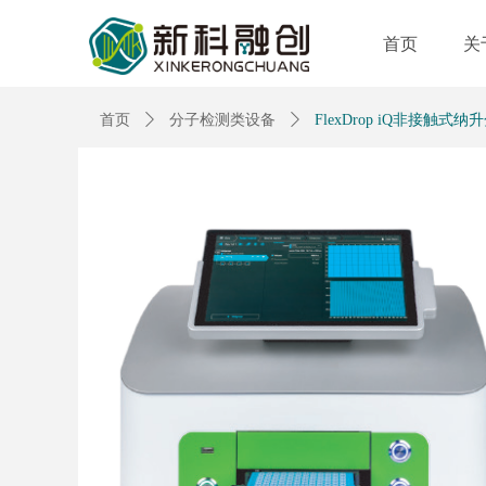
首页
关
首页
ꄲ
分子检测类设备
ꄲ
FlexDrop iQ非接触式