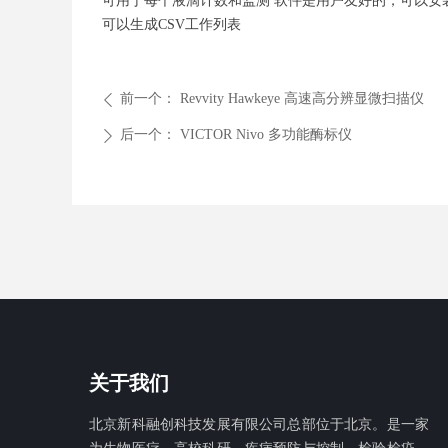
可用于每个液滴计数和监测 软件是用户友好的，可以安装在
可以生成CSV工作列表
前一个：
Revvity Hawkeye 高速高分辨显微扫描仪
ꄴ
后一个：
VICTOR Nivo 多功能酶标仪
ꄲ
关于我们
北京新科融创科技发展有限公
司总部位于北京。是一家