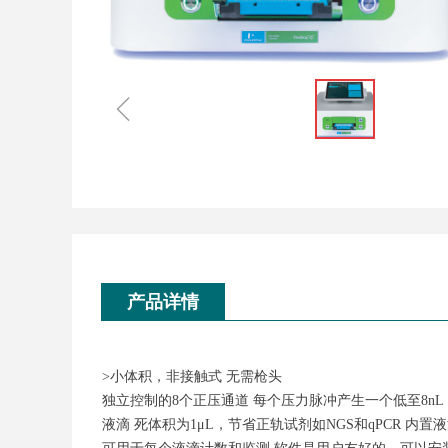
ꁆ
产品详情
>小体积，非接触式 无需枪头
独立控制的8个正压通道 每个压力脉冲产生一个低至8nL
液滴 死体积为1μL，节省正轨试剂如NGS和qPCR 内置