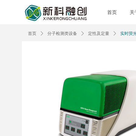
首页
关
首页
ꄲ
分子检测类设备
ꄲ
定性及定量
ꄲ
实时荧光