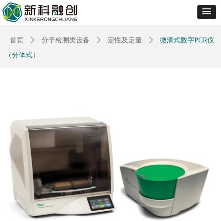
首页
ꄲ
分子检测类设备
ꄲ
定性及定量
ꄲ
微滴式数字PCR仪
（分体式）