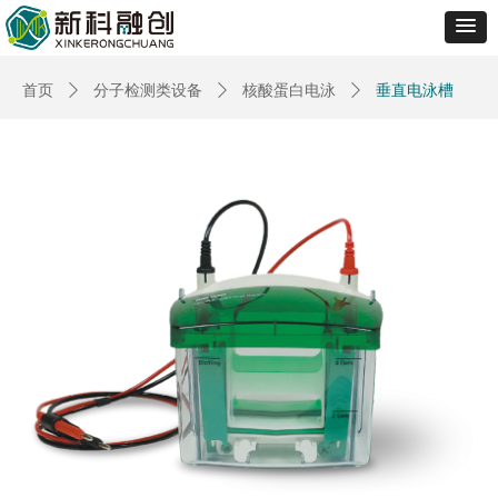
首页
ꄲ
分子检测类设备
ꄲ
核酸蛋白电泳
ꄲ
垂直电泳槽