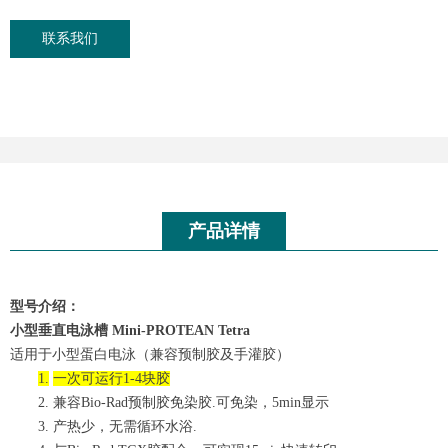
联系我们
产品详情
型号介绍：
小型
垂直电泳槽
Mini-PROTEAN Tetra
适用于小型蛋白电泳（兼容预制胶及手灌胶）
1.
一次可运行
1-4
块胶
2.
兼容
Bio-Rad
预制胶免染胶
.
可免染，
5min
显示
3.
产热少
，
无需循环水浴
.