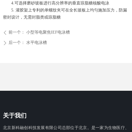
4.
可选择磨砂玻板进行高分辨率的垂直琼脂糖核酸电泳
5.
灌胶架上专利的单螺纹夹可在全长玻板上均匀施加压力，防漏
密封设计，无需封脂类或琼脂糖
前一个：
小型等电聚焦IEF电泳槽
ꄴ
后一个：
水平电泳槽
ꄲ
关于我们
北京新科融创科技发展有限公
司总部位于北京。是一家为生物医疗、