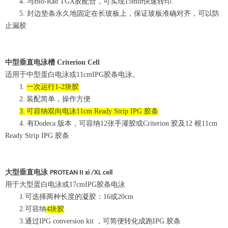
4.
与
Bio-Rad TGX
胶配合
，
可实现
15min
快速转印
.
5.
封边垫条永久地固定在长玻板上，保证玻板准确对齐，可以防
止漏胶
中型
垂直
电泳槽
Criterion Cell
适用于中型蛋白电泳或11cmIPG胶条电泳。
1.
一次运行
1-2
块胶
2.
装配简单，操作方便
3.
可容纳双向电泳
11cm Ready Strip IPG
胶条
4.
有
Dodeca
版本，可容纳
12
张手灌胶或
Criterion
胶及
12
根
11cm
Ready Strip IPG
胶条
大型垂直电泳
PROTEAN
II
xi
/XL
cell
用于大型蛋白电泳或17cmIPG胶条电泳
1.
可选择两种长度的凝胶：
16
或
20cm
2.
可容纳
4
块胶
3.
通过
IPG conversion kit
，
可简便转化成跑
IPG
胶条