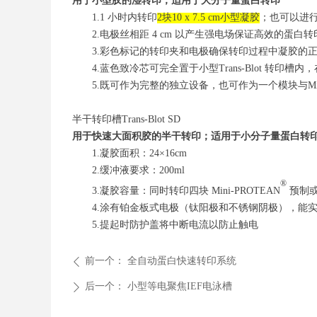
用于小型胶的湿转印，适用于大分子量蛋白转印
1.
1
小时内转印
2
块
10 x 7.5 cm
小型
凝胶
；也可以进
2.
电极丝相距
4 cm
以产生强电场保证高效的蛋白转
3.
彩色标记的转印夹和电极确保转印过程中凝胶的
4.
蓝色致冷芯可完全置于小型
Trans-Blot
转印槽内，
5.
既可作为完整的独立设备，也可作为一个模块与
M
半干转印槽
Trans-Blot SD
用于快速大面积胶的半干转印；适用于小分子量蛋白转
1
.
凝胶面积：
24×16cm
2
.
缓冲液要求：
200ml
®
3
.
凝胶容量：同时转印四块
Mini-PROTEAN
预制
4
.
涂有铂金板式电极（钛阳极和不锈钢阴极），能
5
.
提起时防护盖将中断电流以防止触电
前一个：
全自动蛋白快速转印系统
ꄴ
后一个：
小型等电聚焦IEF电泳槽
ꄲ