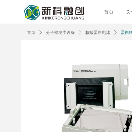
首页
关
首页
ꄲ
分子检测类设备
ꄲ
核酸蛋白电泳
ꄲ
蛋白