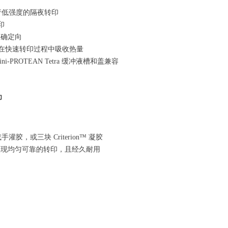
行低强度的隔夜转印
印
正确定向
在快速转印过程中吸收热量
ini-PROTEAN Tetra
缓冲液槽和盖兼容
印
或手灌胶，或三块
Criterion™
凝胶
实现均匀可靠的转印，且经久耐用