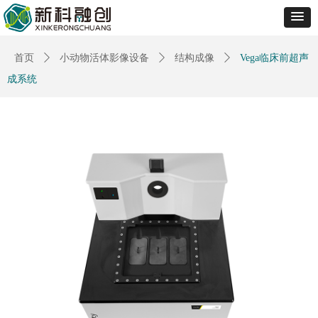
首页
ꄲ
小动物活体影像设备
ꄲ
结构成像
ꄲ
Vega临床前超声
成系统